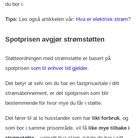
du bor i.
Tips:
Les også artikkelen vår:
Hva er elektrisk strøm
?
Spotprisen avgjør strømstøtten
Støtteordningen med strømstøtte er basert på
spotprisen
som til enhver tid gjelder
.
Det betyr at selv om du har en fastprisavtale i ditt
strømabonnement, er det spotprisen som blir
bestemmende for hvor mye du får i støtte.
Det fører til at to husstander som har
likt forbruk
, og
som bor i samme prisområde, vil få
like mye tilbake i
strømstøtte
– uansett hva slags avtale de har i sitt