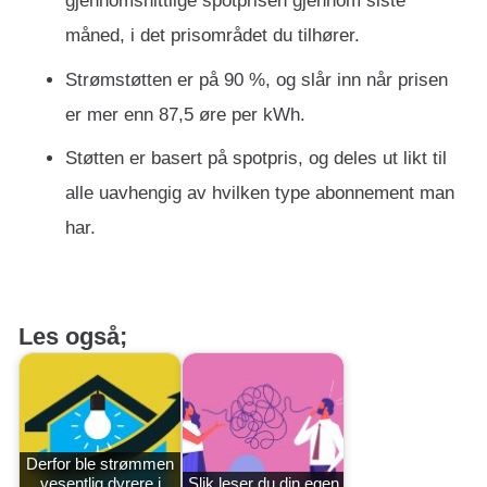
gjennomsnittlige spotprisen gjennom siste
måned, i det prisområdet du tilhører.
Strømstøtten er på 90 %, og slår inn når prisen
er mer enn 87,5 øre per kWh.
Støtten er basert på spotpris, og deles ut likt til
alle uavhengig av hvilken type abonnement man
har.
Les også;
Derfor ble strømmen
vesentlig dyrere i
Slik leser du din egen