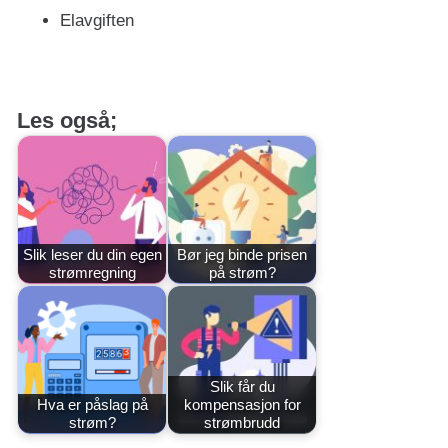
Elavgiften
Les også;
Slik leser du din egen
Bør jeg binde prisen
strømregning
på strøm?
Slik får du
Hva er påslag på
kompensasjon for
strøm?
strømbrudd