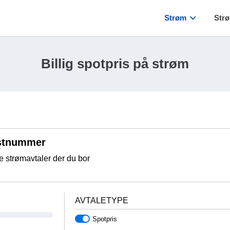
Strøm
Str
Billig spotpris på strøm
ostnummer
ge strømavtaler der du bor
AVTALETYPE
Spotpris