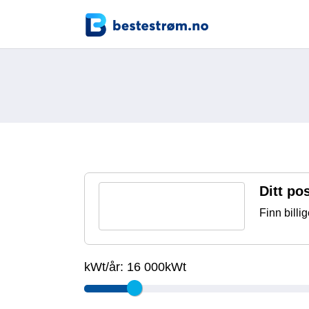
Ditt p
Finn billi
kWt/år:
16 000kWt