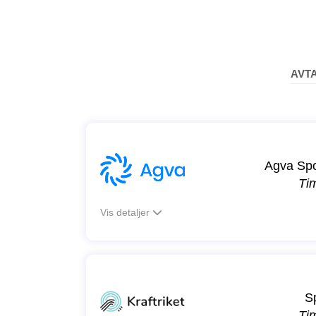
AVT
Agva Sp
Ti
Vis detaljer
S
Ti