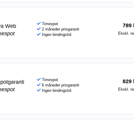
Timespot
789
va Web
2 måneder prisgaranti
mespot
Ekskl. ne
Ingen bindingstid
Timespot
829
potgaranti
6 måneder prisgaranti
mespot
Ekskl. ne
Ingen bindingstid