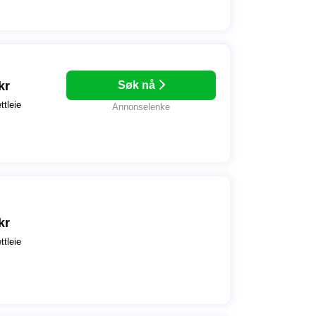
kr
Søk nå
ttleie
Annonselenke
kr
ttleie