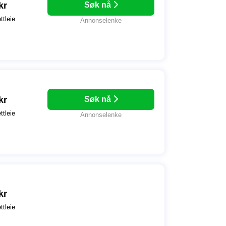
kr
Søk nå
ttleie
Annonselenke
kr
Søk nå
ttleie
Annonselenke
kr
ttleie