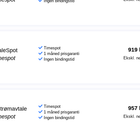
Ingen bindingstid
Timespot
919
aleSpot
1 måned prisgaranti
mespot
Ekskl. ne
Ingen bindingstid
Timespot
957
trømavtale
1 måned prisgaranti
mespot
Ekskl. ne
Ingen bindingstid