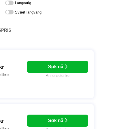
Langvarig
Svært langvarig
PRIS
kr
Søk nå
ttleie
Annonselenke
kr
Søk nå
ttleie