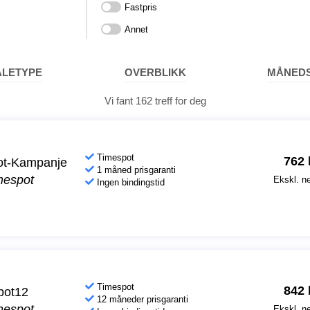
Fastpris
Annet
ALETYPE
OVERBLIKK
MÅNEDS
Vi fant
162
treff for deg
Timespot
762
ot-Kampanje
1 måned prisgaranti
mespot
Ekskl. ne
Ingen bindingstid
Timespot
842
pot12
12 måneder prisgaranti
mespot
Ekskl. ne