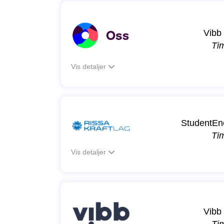
Vibb 
Ti
Vis detaljer
StudentEne
Ti
Vis detaljer
Vibb 