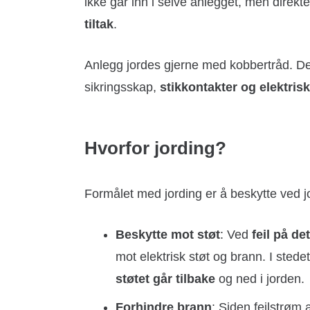
ikke går inn i selve anlegget, men direkte
tiltak
.
Anlegg jordes gjerne med kobbertråd. Den
sikringsskap,
stikkontakter og elektrisk
Hvorfor jording?
Formålet med jording er å beskytte ved jor
Beskytte mot støt
: Ved
feil på de
mot elektrisk støt og brann. I stedet 
støtet går tilbake
og ned i jorden.
Forhindre brann
: Siden feilstrøm 