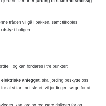
 i jorden. Derfor er
jording et sikkerhetsmessig
ne tråden vil gå i bakken, samt tilkobles
 utstyr
i boligen.
dfeil, og kan forklares i tre punkter:
t elektriske anlegget
, skal jording beskytte oss
for at vi tar imot støtet, vil jordingen sørge for at
avledes, kan jording redusere risikoen for og