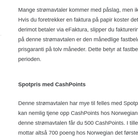
Mange strømavtaler kommer med påslag, men ikke
Hvis du foretrekker en faktura på papir koster d
derimot betaler via eFaktura, slipper du fakturer
på denne strømavtalen er den månedlige fastbel
prisgaranti på tolv måneder. Dette betyr at fastb
perioden.
Spotpris med CashPoints
Denne strømavtalen har mye til felles med Spotpr
kan nemlig tjene opp CashPoints hos Norwegian m
denne strømavtalen får du 500 CashPoints. I till
mottar altså 700 poeng hos Norwegian det første