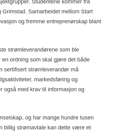
sjektgrupper. Studentene kommer fra
 og Grimstad. Samarbeidet mellom Start
ovasjon og fremme entreprenørskap blant
rste strømleverandørene som ble
er en ordning som skal gjøre det både
 sertifisert strømleverandør må
algsaktiviteter, markedsføring og
r også med krav til informasjon og
rømselskap, og har mange hundre tusen
n billig strømavtale kan dette være et