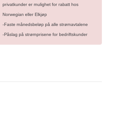
privatkunder er mulighet for rabatt hos
Norwegian eller Elkjøp
-Faste månedsbeløp på alle strømavtalene
-Påslag på strømprisene for bedriftskunder