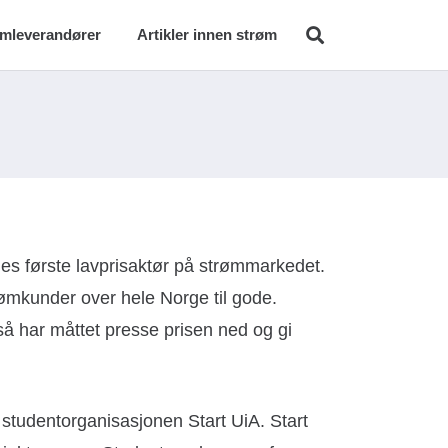
ømleverandører
Artikler innen strøm
ges første lavprisaktør på strømmarkedet.
mkunder over hele Norge til gode.
så har måttet presse prisen ned og gi
tudentorganisasjonen Start UiA. Start