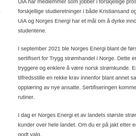
UiA har medlemmer som jobber i forskjellige pro
forskjellige studieretninger i både Kristiansand
UiA og Norges Energi har et mål om å dyrke inn
studentene.
I september 2021 ble Norges Energi blant de fø
sertifisert for Trygg strømhandel i Norge. Dette 
tryggere og enklere å være norsk strømkunde. En
tilfredsstille en rekke krav innenfor blant annet s
opplæring av nye ansatte. Sertifiseringen komme
rutiner.
I dag er Norges Energi et av landets største st
kunder over hele landet. Om du er på jakt etter e
godt valg.