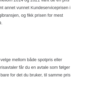
 mellom 2014 og 2021 vant de en pris
ant annet vunnet Kundeserviceprisen i
bransjen, og fikk prisen for mest
9.
n velge mellom både spotpris eller
risavtaler får du en avtale som følger
bare for det du bruker, til samme pris