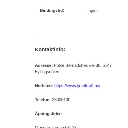
Bindingstid:
Ingen
Kontaktinfo:
Adresse:
Folke Bernadottes vei 38, 5147
Fyllingsdalen
Nettsted:
https://www.fjordkraft.no/
Telefon:
23006100
Åpningstider:
Mandag–fredag:08–18