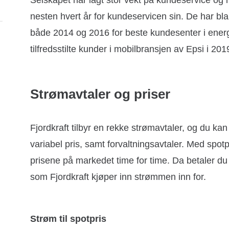
Selskapet har lagt stor vekt på kundeservice og
nesten hvert år for kundeservicen sin. De har bl
både 2014 og 2016 for beste kundesenter i energi
tilfredsstilte kunder i mobilbransjen av Epsi i 201
Strømavtaler og priser
Fjordkraft tilbyr en rekke strømavtaler, og du ka
variabel pris, samt forvaltningsavtaler. Med spotp
prisene på markedet time for time. Da betaler du 
som Fjordkraft kjøper inn strømmen inn for.
Strøm til spotpris