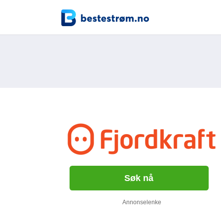
Søk nå
Annonselenke