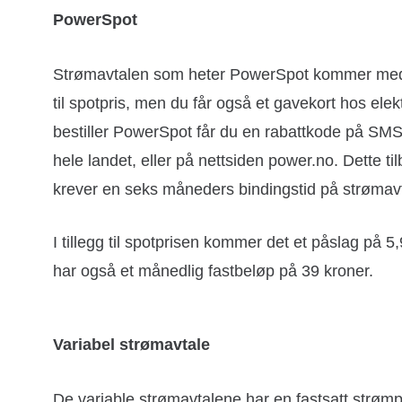
PowerSpot
Strømavtalen som heter PowerSpot kommer med en
til spotpris, men du får også et gavekort hos el
bestiller PowerSpot får du en rabattkode på SMS
hele landet, eller på nettsiden power.no. Dette ti
krever en seks måneders bindingstid på strømav
I tillegg til spotprisen kommer det et påslag på
har også et månedlig fastbeløp på 39 kroner.
Variabel strømavtale
De variable strømavtalene har en fastsatt strømpr