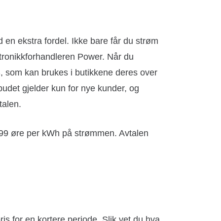
 ekstra fordel. Ikke bare får du strøm
ektronikkforhandleren Power. Når du
, som kan brukes i butikkene deres over
lbudet gjelder kun for nye kunder, og
talen.
 5,99 øre per kWh på strømmen. Avtalen
is for en kortere periode. Slik vet du hva