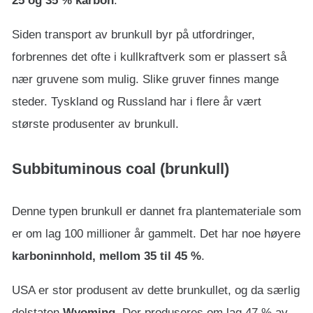
25 og 35 % karbon
.
Siden transport av brunkull byr på utfordringer,
forbrennes det ofte i kullkraftverk som er plassert så
nær gruvene som mulig. Slike gruver finnes mange
steder. Tyskland og Russland har i flere år vært
største produsenter av brunkull.
Subbituminous coal (brunkull)
Denne typen brunkull er dannet fra plantemateriale som
er om lag 100 millioner år gammelt. Det har noe høyere
karboninnhold, mellom 35 til 45 %
.
USA er stor produsent av dette brunkullet, og da særlig
delstaten
Wyoming
. Der produseres om lag 47 % av